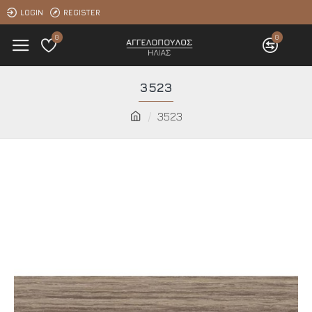
LOGIN
REGISTER
0
0
3523
3523