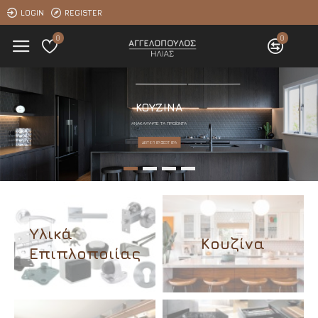
LOGIN
REGISTER
0
0
ΚΟΥΖΊΝΑ
ΑΝΑΚΑΛΎΨΤΕ ΤΑ ΠΡΟΪΌΝΤΑ
ΔΕΊΤΕ ΠΕΡΙΣΣΌΤΕΡΑ
Υλικά
Κουζίνα
Επιπλοποιίας