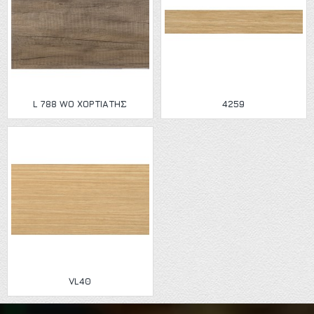
L 788 WO ΧΟΡΤΙΑΤΗΣ
4259
VL40