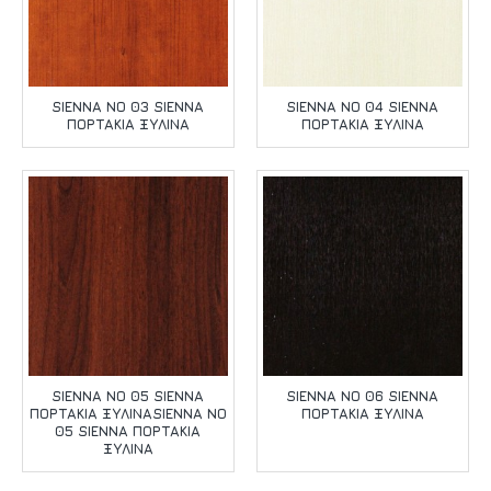
SIENNA NO 03 SIENNA
SIENNA NO 04 SIENNA
ΠΟΡΤΑΚΙΑ ΞΥΛΙΝΑ
ΠΟΡΤΑΚΙΑ ΞΥΛΙΝΑ
SIENNA NO 05 SIENNA
SIENNA NO 06 SIENNA
ΠΟΡΤΑΚΙΑ ΞΥΛΙΝΑSIENNA NO
ΠΟΡΤΑΚΙΑ ΞΥΛΙΝΑ
05 SIENNA ΠΟΡΤΑΚΙΑ
ΞΥΛΙΝΑ