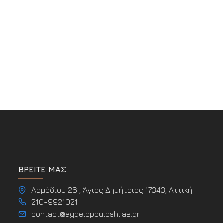
ΒΡΕΊΤΕ ΜΑΣ
Αρμόδιου 26 , Άγιος Δημήτριος 17343, Αττική
210-9921021
contact@aggelopouloshlias.gr