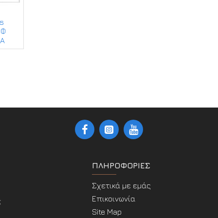
is
ΙΦ
ΙΑ
ΠΛΗΡΟΦΟΡΊΕΣ
Σχετικά με εμάς
Επικοινωνία
ς
Site Map