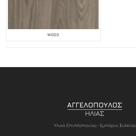
W003
Υλικά Επιπλοποιίας- Εμπόριο Ξυλεία