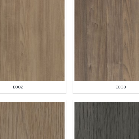
E002
E003