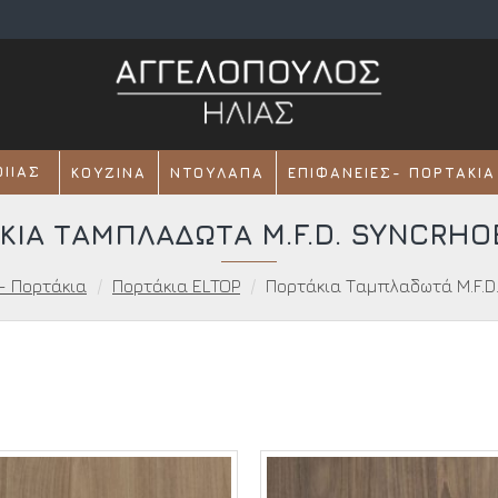
ΟΙΊΑΣ
ΚΟΥΖΊΝΑ
ΝΤΟΥΛΆΠΑ
ΕΠΙΦΆΝΕΙΕΣ- ΠΟΡΤΆΚΙΑ
ΚΙΑ ΤΑΜΠΛΑΔΩΤΆ M.F.D. SYNCRHO
- Πορτάκια
Πορτάκια ELTOP
Πορτάκια Ταμπλαδωτά M.F.