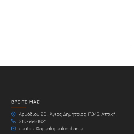
ΒΡΕΊΤΕ ΜΑΣ
Αρμόδιου 26 , Άγιος Δημήτριος 17343, Αττική
210-9921021
contact@aggelopouloshlias.gr