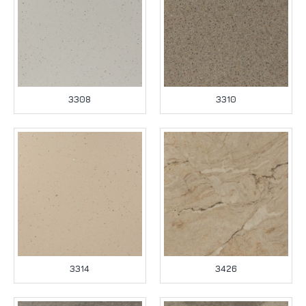
3308
3310
3314
3426