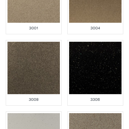
3001
3004
3008
3306