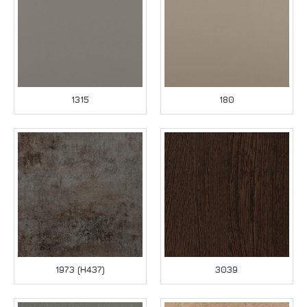
1315
180
1973 (H437)
3039