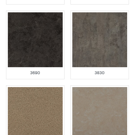
3690
3830