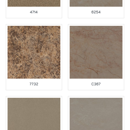
4714
6254
7732
C367