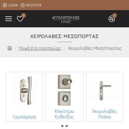
LOGIN
REGISTER
0
0
ΧΕΙΡΟΛΑΒΈΣ ΜΕΣΌΠΟΡΤΑΣ
Υλικά Επιπλοποιίας
Χειρολαβές Μεσόπορτας
Κλείστρα
Χειρολαβές
Γρυλόχερα
Ένδειξης
Πλάκα