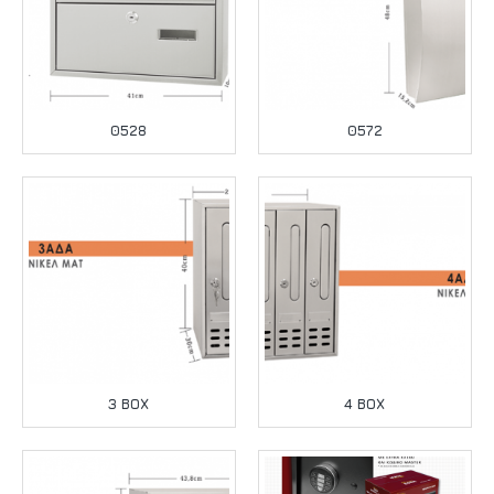
0528
0572
3 ΒΟΧ
4 ΒΟΧ