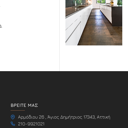
.
ά
.
ΒΡΕΊΤΕ ΜΑΣ
Αρμόδιου 26 , Άγιος Δημήτριος 17343, Αττική
210-9921021